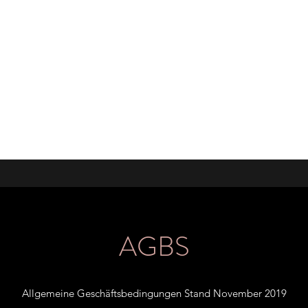
BRAUCHTES & SELBSTGEMACHTES
Warum Second Hand?
Öffnungszeiten / Kontakt
Anfahrt
AGBS
Allgemeine Geschäftsbedingungen Stand November 2019