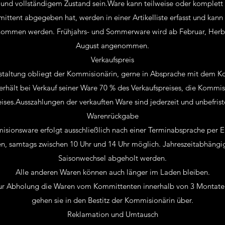
n und vollständigem Zustand sein.Ware kann teilweise oder komplett
mittent abgegeben hat, werden in einer Artikelliste erfasst und ka
nommen werden. Frühjahrs- und Sommerware wird ab Februar, Herb
August angenommen.
Verkaufspreis
staltung obliegt der Kommisionärin, gerne in Absprache mit dem 
rhält bei Verkauf seiner Ware 70 % des Verkaufspreises, die Kommis
eises.Ausszahlungen der verkauften Ware sind jederzeit und unbefrist
Warenrückgabe
ionsware erfolgt ausschließlich nach einer Terminabsprache per Em
en, samtags zwischen 10 Uhr und 14 Uhr möglich. Jahreszeitabhängi
Saisonwechsel abgeholt werden.
Alle anderen Waren können auch länger im Laden bleiben.
zur Abholung die Waren vom Kommittenten innerhalb von 3 Montate
gehen sie in den Bestitz der Kommisionärin über.
Reklamation und Umtausch