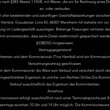
 nach §383 Absatz 1 HGB, mit Waren, die wir für Rechnung eines D
an- oder verkaufen.
il aller bestehenden und zukünftigen Geschäftsbeziehungen zwisch
 Hembd, Graudenzer Linie 83, 68307 Mannheim Ich behalte mir vor d
ung im Ladengeschäft auszulegen. Bisherige Fassungen verlieren dami
mit einverstanden, dass seine Daten elektronisch gespeichert werden
§33BDSG hingewiesen.
Vertragsgegenstand
tenten und dem Kommissionär (Tina Hembd) wird ein Kommissions
Verwahrungsvertrag geschlossen.
t dem Kommissionär die Ware zum Verkauf und versichert durch d
ingeschränktes Eigentum ist und frei von Rechten Dritter.Die Komm
Verkauf ausschließlich das Eigentum des Kommittenten.
Annahme
ionsware erfolgt ausschließlich nach einer Terminabsprache per Ema
 samtags zwischen 10 Uhr und 14 Uhr möglich. Die Kommisionsware